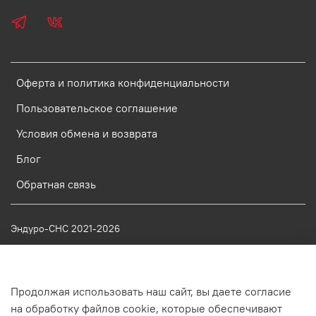
Оферта и политика конфиденциальности
Пользовательское соглашение
Условия обмена и возврата
Блог
Обратная связь
Эндуро-СНС 2021-2026
ИП Кутилин Александр Анатольеивч ОГРНИП
326784700269151
ИНН 782703700803
г. Санкт-Петербург
Продолжая использовать наш сайт, вы даете согласие
на обработку файлов cookie, которые обеспечивают