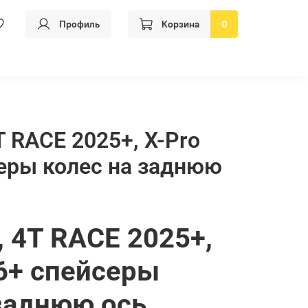
Профиль
Корзина
0
T RACE 2025+, X-Pro
еры колес на заднюю
, 4T RACE 2025+,
6+ спейсеры
заднюю ось